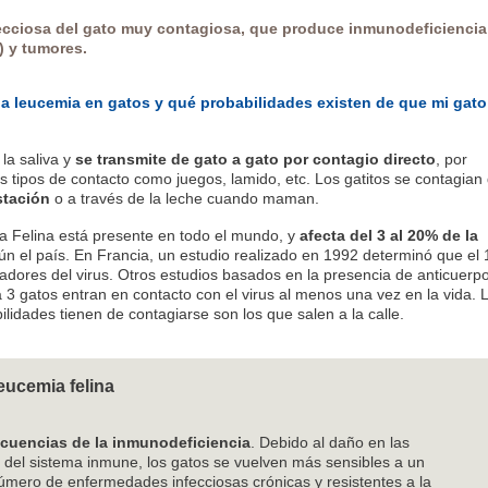
cciosa del gato muy contagiosa, que produce inmunodeficiencia
) y tumores.
a leucemia en gatos y qué probabilidades existen de que mi gato
 la saliva y
se transmite de gato a gato por contagio directo
, por
s tipos de contacto como juegos, lamido, etc. Los gatitos se contagian 
stación
o a través de la leche cuando maman.
ia Felina está presente en todo el mundo, y
afecta del 3 al 20% de la
n el país. En Francia, un estudio realizado en 1992 determinó que el
tadores del virus. Otros estudios basados en la presencia de anticuerp
 3 gatos entran en contacto con el virus al menos una vez en la vida. 
lidades tienen de contagiarse son los que salen a la calle.
eucemia felina
cuencias de la inmunodeficiencia
. Debido al daño en las
s del sistema inmune, los gatos se vuelven más sensibles a un
úmero de enfermedades infecciosas crónicas y resistentes a la