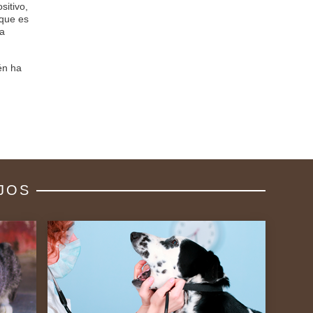
sitivo,
 que es
 a
ién ha
JOS