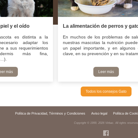
piel y el oído
La alimentación de perros y gat
scota es distinta a la
En muchos de los problemas de sal
ecesario adaptar los
nuestras mascotas la nutrición puede
ne a sus requerimientos
un papel importante, y en algunos
pidermis más fina,
clave, en su prevención y en su tratam
..).
eer más
Leer más
Todos los consejos Gato
Política de Privacidad, Términos y Condiciones
Aviso legal
Política de Cook
Copyright © 1999,
2026
Virbac. All rights reserve