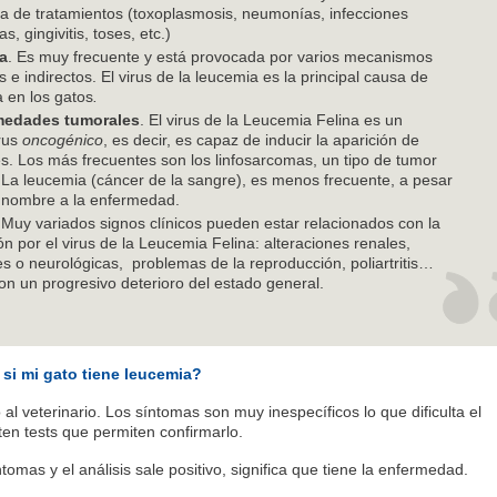
a de tratamientos (toxoplasmosis, neumonías, infecciones
s, gingivitis, toses, etc.)
a
. Es muy frecuente y está provocada por varios mecanismos
s e indirectos. El virus de la leucemia es la principal causa de
 en los gatos
.
medades tumorales
. El virus de la Leucemia Felina es un
irus
oncogénico
, es decir, es capaz de inducir la aparición de
s. Los más frecuentes son los linfosarcomas, un tipo de tumor
. La leucemia (cáncer de la sangre), es menos frecuente, a pesar
 nombre a la enfermedad.
 Muy variados signos clínicos pueden estar relacionados con la
ón por el virus de la Leucemia Felina: alteraciones renales,
es o neurológicas, problemas de la reproducción, poliartritis…
con un progresivo deterioro del estado general.
i mi gato tiene leucemia?
o al veterinario. Los síntomas son muy inespecíficos lo que dificulta el
ten tests que permiten confirmarlo.
ntomas y el análisis sale positivo, significa que tiene la enfermedad.