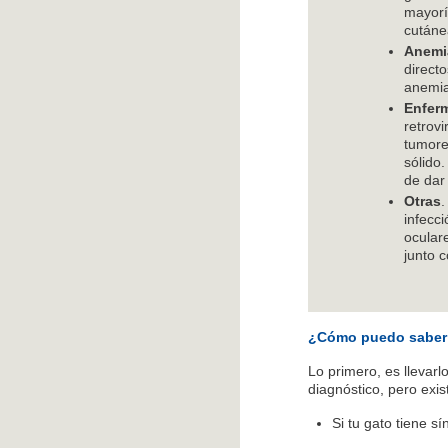
mayorí
cutánea
Anemi
directo
anemia
Enfer
retrov
tumore
sólido
de dar
Otras
.
infecci
ocular
junto 
¿Cómo puedo saber s
Lo primero, es llevarl
diagnóstico, pero exis
Si tu gato tiene sí