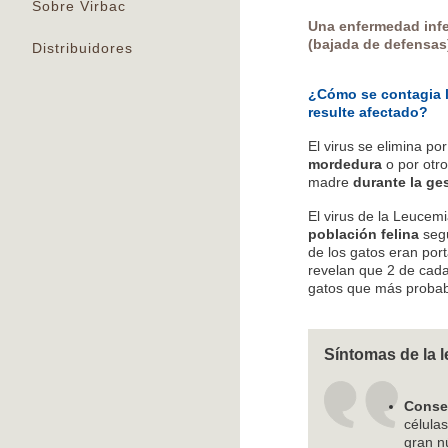
Sobre Virbac
Una enfermedad infe
(bajada de defensas
Distribuidores
¿Cómo se contagia l
resulte afectado?
El virus se elimina por
mordedura
o por otro
madre
durante la ge
El virus de la Leucem
población felina
segú
de los gatos eran por
revelan que 2 de cada
gatos que más probabi
Síntomas de la l
Conse
célula
gran n