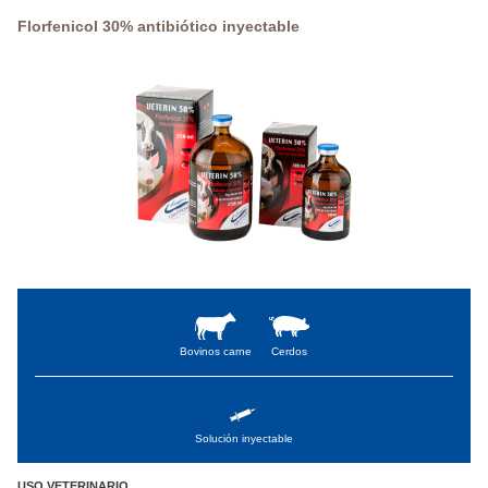
Florfenicol 30% antibiótico inyectable
Bovinos carne
Cerdos
Solución inyectable
USO VETERINARIO