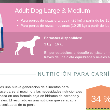
Adult Dog Large & Medium
Para perros de razas grandes (> 25 kg) a partir de los 1
Para perros de razas medianas (10-25 kg) a partir de lo
Formatos disponibles:
3 kg
16 kg
En perros adultos, el desafío consiste e
través de una dieta equilibrada y niveles 
NUTRICIÓN PARA CARN
una nueva generación de alimentos para
acercarse al máximo a las necesidades nutricionales
 basa en una fórmula baja en hidratos de carbono y
34 
ales. El resultado es una nutrición que se adapta
ecesidades de tu perro.
Composición