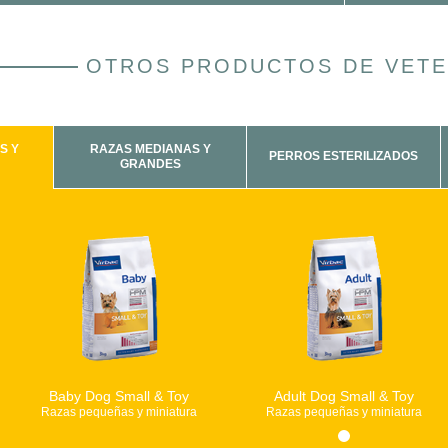
OTROS PRODUCTOS DE VETE
S Y
RAZAS MEDIANAS Y
PERROS ESTERILIZADOS
GRANDES
Baby Dog Small & Toy
Adult Dog Small & Toy
Razas pequeñas y miniatura
Razas pequeñas y miniatura