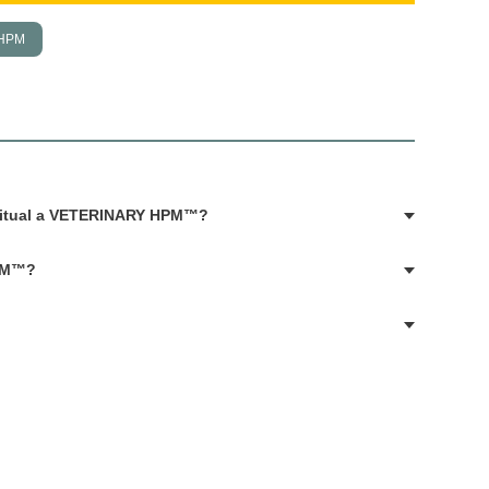
 HPM
bitual a VETERINARY HPM™?
HPM™?