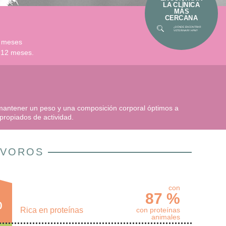
LA CLÍNICA
MÁS
CERCANA
¿DÓNDE ENCONTRAR
VETERINARY HPM?
8 meses
s 12 meses.
n mantener un peso y una composición corporal óptimos a
apropiados de actividad.
ÍVOROS
con
87 %
%
Rica en proteínas
con proteínas
animales