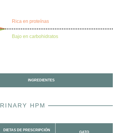
Rica en proteínas
Bajo en carbohidratos
%
%
INGREDIENTES
RINARY HPM
DIETAS DE PRESCRIPCIÓN
GATO