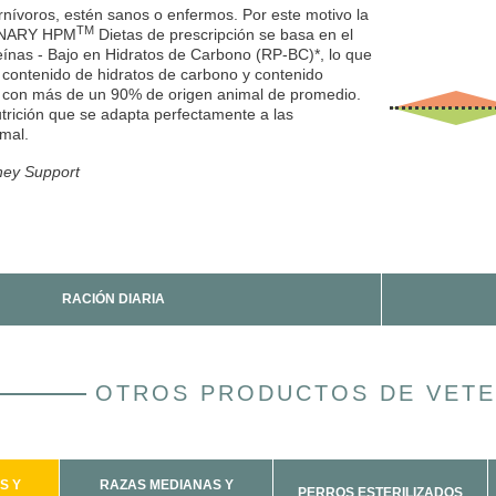
rnívoros, estén sanos o enfermos. Por este motivo la
TM
INARY HPM
Dietas de prescripción se basa en el
teínas - Bajo en Hidratos de Carbono (RP-BC)*, lo que
 contenido de hidratos de carbono y contenido
, con más de un 90% de origen animal de promedio.
Composición
utrición que se adapta perfectamente a las
animal.
23 
34 
dney Support
RACIÓN DIARIA
OTROS PRODUCTOS DE VETE
S Y
RAZAS MEDIANAS Y
PERROS ESTERILIZADOS