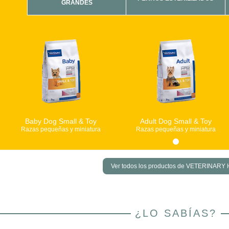
GRANDES
Baby Dog Small & Toy
Adult Dog Small & Toy
Razas pequeñas y miniatura
Razas pequeñas y miniatura
Ver todos los productos de VETERINARY
¿LO SABÍAS?