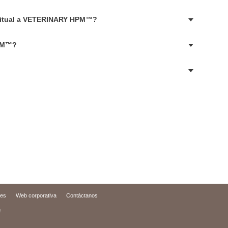
bitual a VETERINARY HPM™?
HPM™?
ies
Web corporativa
Contáctanos
d