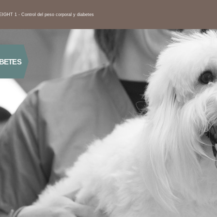
IGHT 1 - Control del peso corporal y diabetes
ABETES