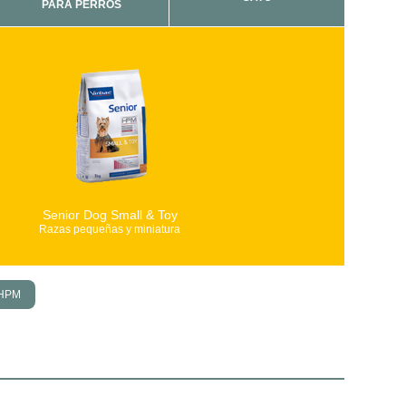
PARA PERROS
Senior Dog Small & Toy
Razas pequeñas y miniatura
 HPM